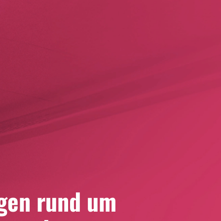
gen 
rund 
um 